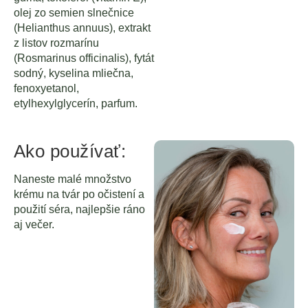
olej zo semien slnečnice
(Helianthus annuus), extrakt
z listov rozmarínu
(Rosmarinus officinalis), fytát
sodný, kyselina mliečna,
fenoxyetanol,
etylhexylglycerín, parfum.
Ako používať:
Naneste malé množstvo
krému na tvár po očistení a
použití séra, najlepšie ráno
aj večer.