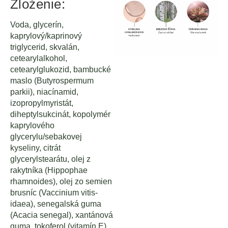
Zloženie:
Voda, glycerín,
kaprylový/kaprinový
triglycerid, skvalán,
cetearylalkohol,
cetearylglukozid, bambucké
maslo (Butyrospermum
parkii), niacínamid,
izopropylmyristát,
diheptylsukcinát, kopolymér
kaprylového
glycerylu/sebakovej
kyseliny, citrát
glycerylstearátu, olej z
rakytníka (Hippophae
rhamnoides), olej zo semien
brusníc (Vaccinium vitis-
idaea), senegalská guma
(Acacia senegal), xantánová
guma, tokoferol (vitamín E),