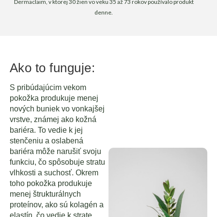
Dermaclaim, v ktorej 30 žien vo veku 35 až 73 rokov používalo produkt
denne.
Ako to funguje:
S pribúdajúcim vekom
pokožka produkuje menej
nových buniek vo vonkajšej
vrstve, známej ako kožná
bariéra. To vedie k jej
stenčeniu a oslabená
bariéra môže narušiť svoju
funkciu, čo spôsobuje stratu
vlhkosti a suchosť. Okrem
toho pokožka produkuje
menej štrukturálnych
proteínov, ako sú kolagén a
elastín, čo vedie k strate