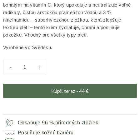
bohatým na vitamín C, ktorý upokojuje a neutralizuje voľné
radikály, čistou arktickou pramenitou vodou a 3 %
niacínamidu – superhviezdnou zložkou, ktorá zlepšuje
textúru pleti – tento krém hydratuje, chráni a posilňuje
pokožku. Vhodný pre všetky typy pleti.
Vyrobené vo Švédsku.
-
+
Kúpiť teraz -
44
€
Obsahuje 96 % prírodných zložiek
Posilňuje kožnú bariéru