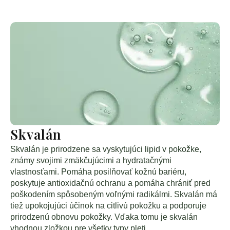
Skvalán
Skvalán je prirodzene sa vyskytujúci lipid v pokožke,
známy svojimi zmäkčujúcimi a hydratačnými
vlastnosťami. Pomáha posilňovať kožnú bariéru,
poskytuje antioxidačnú ochranu a pomáha chrániť pred
poškodením spôsobeným voľnými radikálmi. Skvalán má
tiež upokojujúci účinok na citlivú pokožku a podporuje
prirodzenú obnovu pokožky. Vďaka tomu je skvalán
vhodnou zložkou pre všetky typy pleti.