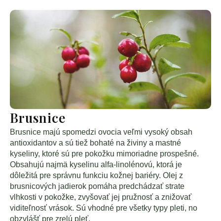
Brusnice
Brusnice majú spomedzi ovocia veľmi vysoký obsah
antioxidantov a sú tiež bohaté na živiny a mastné
kyseliny, ktoré sú pre pokožku mimoriadne prospešné.
Obsahujú najmä kyselinu alfa-linolénovú, ktorá je
dôležitá pre správnu funkciu kožnej bariéry. Olej z
brusnicových jadierok pomáha predchádzať strate
vlhkosti v pokožke, zvyšovať jej pružnosť a znižovať
viditeľnosť vrások. Sú vhodné pre všetky typy pleti, no
obzvlášť pre zrelú pleť.