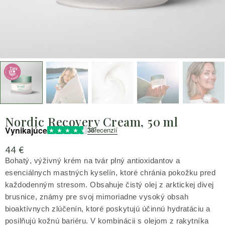
Nordic Recovery Cream, 50 ml
Vynikajúce
38
recenzií
44
€
Bohatý, výživný krém na tvár plný antioxidantov a
esenciálnych mastných kyselín, ktoré chránia pokožku pred
každodenným stresom. Obsahuje čistý olej z arktickej divej
brusnice, známy pre svoj mimoriadne vysoký obsah
bioaktívnych zlúčenín, ktoré poskytujú účinnú hydratáciu a
posilňujú kožnú bariéru. V kombinácii s olejom z rakytníka