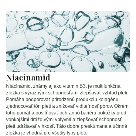
Niacínamid
Niacínamid, známy aj ako vitamín B3, je multifunkčná
zložka s výraznými schopnosťami zlepšovať vzhľad pleti.
Pomáha podporovať prirodzenú produkciu kolagénu,
zjednocovať tón pleti a znižovať viditeľnosť pórov. Okrem
toho pomáha posilňovať ochrannú bariéru pokožky pred
vonkajšími dráždivými vplyvmi a zlepšovať schopnosť
pleti udržiavať vlhkosť. Táto dobre preskúmaná a účinná
zložka je vhodná pre všetky typy pleti.