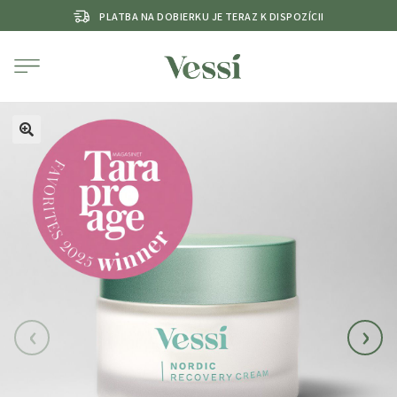
PLATBA NA DOBIERKU JE TERAZ K DISPOZÍCII
‹
›