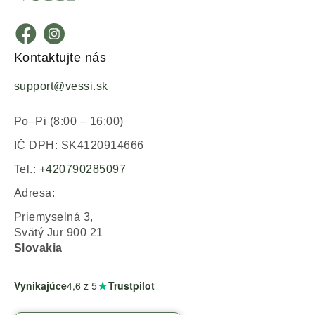
Kontaktujte nás
support@vessi.sk
Po–Pi (8:00 – 16:00)
IČ DPH: SK4120914666
Tel.:
+420790285097
Adresa:
Priemyselná 3,
Svätý Jur 900 21
Slovakia
★
Vynikajúce
4,6
z 5
Trustpilot