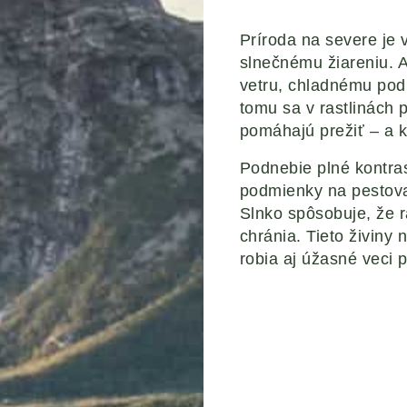
Príroda na severe j
slnečnému žiareniu. A
vetru, chladnému po
tomu sa v rastlinách 
pomáhajú prežiť – a 
Podnebie plné kontras
podmienky na pestova
Slnko spôsobuje, že r
chránia. Tieto živiny n
robia aj úžasné veci 