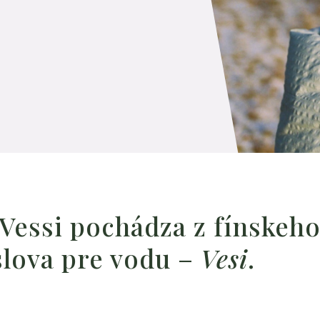
 Vessi pochádza z fínskeh
slova pre vodu –
Vesi
.