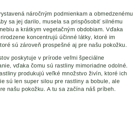
e vystavená náročným podmienkam a obmedzenému
by sa jej darilo, musela sa prispôsobiť silnému
dnebiu a krátkym vegetačným obdobiam. Vďaka
prirodzene koncentrujú účinné látky, ktoré im
ktoré sú zároveň prospešné aj pre našu pokožku.
tov poskytuje v prírode veľmi špeciálne
nie, vďaka čomu sú rastliny mimoriadne odolné.
astliny produkujú veľké množstvo živín, ktoré ich
ie sú len super silou pre rastliny a bobule, ale
pre našu pokožku. A tu sa začína náš príbeh.