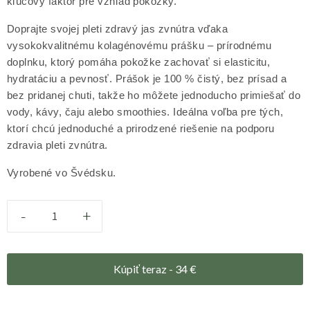
kľúčový faktor pre vzhľad pokožky.
Doprajte svojej pleti zdravý jas zvnútra vďaka
vysokokvalitnému kolagénovému prášku – prírodnému
doplnku, ktorý pomáha pokožke zachovať si elasticitu,
hydratáciu a pevnosť. Prášok je 100 % čistý, bez prísad a
bez pridanej chuti, takže ho môžete jednoducho primiešať do
vody, kávy, čaju alebo smoothies. Ideálna voľba pre tých,
ktorí chcú jednoduché a prirodzené riešenie na podporu
zdravia pleti zvnútra.
Vyrobené vo Švédsku.
-
+
Kúpiť teraz -
34
€