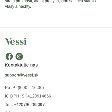
stratu pružnosti, ale aj pre tých, ktorí sa chcú starať o
vlasy a nechty.
Kontaktujte nás
support@vessi.sk
Po–Pi (8:00 – 16:00)
IČ DPH: SK4120914666
Tel.:
+420790285097