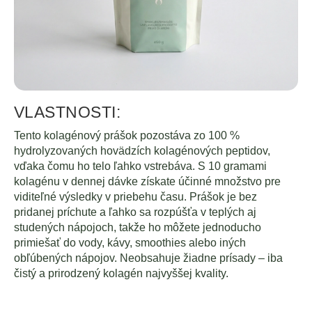
VLASTNOSTI:
Tento kolagénový prášok pozostáva zo 100 %
hydrolyzovaných hovädzích kolagénových peptidov,
vďaka čomu ho telo ľahko vstrebáva. S 10 gramami
kolagénu v dennej dávke získate účinné množstvo pre
viditeľné výsledky v priebehu času. Prášok je bez
pridanej príchute a ľahko sa rozpúšťa v teplých aj
studených nápojoch, takže ho môžete jednoducho
primiešať do vody, kávy, smoothies alebo iných
obľúbených nápojov. Neobsahuje žiadne prísady – iba
čistý a prirodzený kolagén najvyššej kvality.