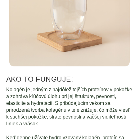
AKO TO FUNGUJE:
Kolagén je jedným z najdôležitejších proteínov v pokožke
a zohráva kľúčovú úlohu pri jej štruktúre, pevnosti,
elasticite a hydratácii. S pribúdajúcim vekom sa
prirodzená tvorba kolagénu v tele znižuje, čo môže viesť
k suchšej pokožke, strate pevnosti a väčšej viditeľnosti
liniek a vrások.
Keď denne užívate hydrolyzovaný kolagén, proteín sa