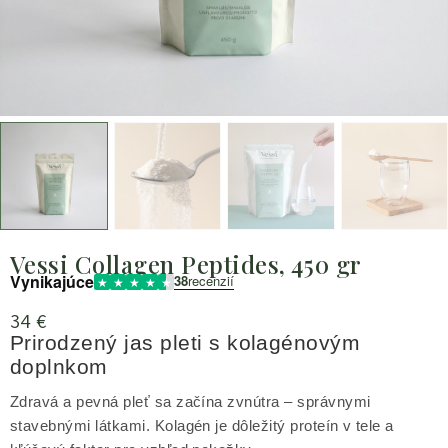
Vessi Collagen Peptides, 450 gr
Vynikajúce
38
recenzií
34
€
Prirodzený jas pleti s kolagénovým
doplnkom
Zdravá a pevná pleť sa začína zvnútra – správnymi
stavebnými látkami. Kolagén je dôležitý proteín v tele a