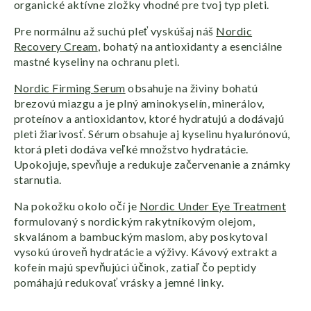
organické aktívne zložky vhodné pre tvoj typ pleti.
Pre normálnu až suchú pleť vyskúšaj náš
Nordic
Recovery Cream
, bohatý na antioxidanty a esenciálne
mastné kyseliny na ochranu pleti.
Nordic Firming Serum
obsahuje na živiny bohatú
brezovú miazgu a je plný aminokyselín, minerálov,
proteínov a antioxidantov, ktoré hydratujú a dodávajú
pleti žiarivosť. Sérum obsahuje aj kyselinu hyalurónovú,
ktorá pleti dodáva veľké množstvo hydratácie.
Upokojuje, spevňuje a redukuje začervenanie a známky
starnutia.
Na pokožku okolo očí je
Nordic Under Eye Treatment
formulovaný s nordickým rakytníkovým olejom,
skvalánom a bambuckým maslom, aby poskytoval
vysokú úroveň hydratácie a výživy. Kávový extrakt a
kofeín majú spevňujúci účinok, zatiaľ čo peptidy
pomáhajú redukovať vrásky a jemné linky.