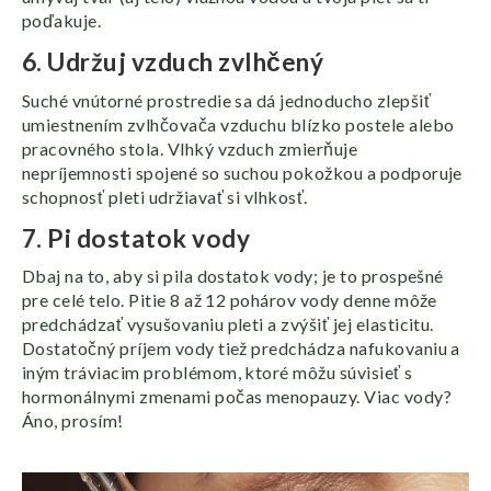
poďakuje.
6. Udržuj vzduch zvlhčený
Suché vnútorné prostredie sa dá jednoducho zlepšiť
umiestnením zvlhčovača vzduchu blízko postele alebo
pracovného stola. Vlhký vzduch zmierňuje
nepríjemnosti spojené so suchou pokožkou a podporuje
schopnosť pleti udržiavať si vlhkosť.
7. Pi dostatok vody
Dbaj na to, aby si pila dostatok vody; je to prospešné
pre celé telo. Pitie 8 až 12 pohárov vody denne môže
predchádzať vysušovaniu pleti a zvýšiť jej elasticitu.
Dostatočný príjem vody tiež predchádza nafukovaniu a
iným tráviacim problémom, ktoré môžu súvisieť s
hormonálnymi zmenami počas menopauzy. Viac vody?
Áno, prosím!