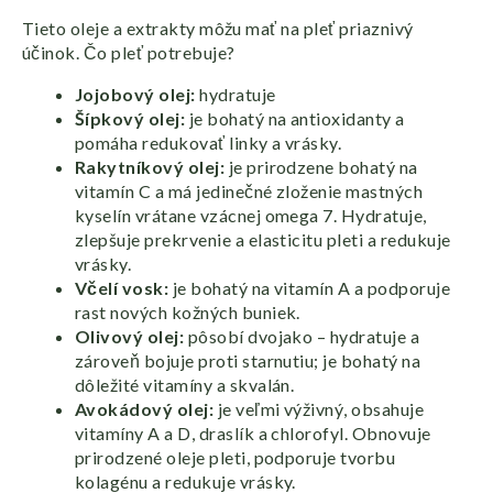
Tieto oleje a extrakty môžu mať na pleť priaznivý
účinok. Čo pleť potrebuje?
Jojobový olej:
hydratuje
Šípkový olej:
je bohatý na antioxidanty a
pomáha redukovať linky a vrásky.
Rakytníkový olej:
je prirodzene bohatý na
vitamín C a má jedinečné zloženie mastných
kyselín vrátane vzácnej omega 7. Hydratuje,
zlepšuje prekrvenie a elasticitu pleti a redukuje
vrásky.
Včelí vosk:
je bohatý na vitamín A a podporuje
rast nových kožných buniek.
Olivový olej:
pôsobí dvojako – hydratuje a
zároveň bojuje proti starnutiu; je bohatý na
dôležité vitamíny a skvalán.
Avokádový olej:
je veľmi výživný, obsahuje
vitamíny A a D, draslík a chlorofyl. Obnovuje
prirodzené oleje pleti, podporuje tvorbu
kolagénu a redukuje vrásky.