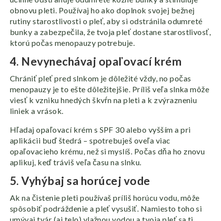
obnovu pleti. Používaj ho ako doplnok svojej bežnej
rutiny starostlivosti o pleť, aby si odstránila odumreté
bunky a zabezpečila, že tvoja pleť dostane starostlivosť,
ktorú počas menopauzy potrebuje.
4. Nevynechávaj opaľovací krém
Chrániť pleť pred slnkom je dôležité vždy, no počas
menopauzy je to ešte dôležitejšie. Príliš veľa slnka môže
viesť k vzniku hnedých škvŕn na pleti a k zvýrazneniu
liniek a vrások.
Hľadaj opaľovací krém s SPF 30 alebo vyšším a pri
aplikácii buď štedrá – spotrebuješ oveľa viac
opaľovacieho krému, než si myslíš. Počas dňa ho znovu
aplikuj, keď tráviš veľa času na slnku.
5. Vyhýbaj sa horúcej vode
Ak na čistenie pleti používaš príliš horúcu vodu, môže
spôsobiť podráždenie a pleť vysušiť. Namiesto toho si
umývaj tvár (aj telo) vlažnou vodou a tvoja pleť sa ti