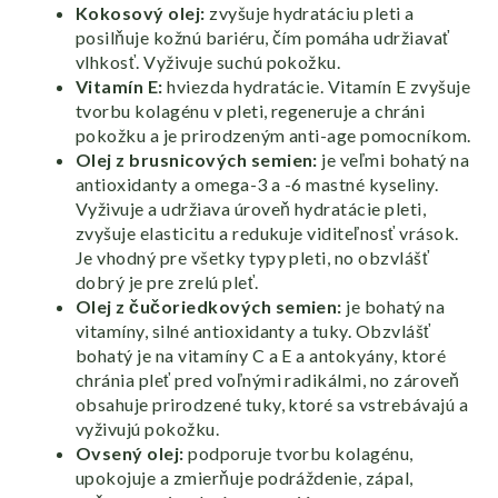
Kokosový olej:
zvyšuje hydratáciu pleti a
posilňuje kožnú bariéru, čím pomáha udržiavať
vlhkosť. Vyživuje suchú pokožku.
Vitamín E:
hviezda hydratácie. Vitamín E zvyšuje
tvorbu kolagénu v pleti, regeneruje a chráni
pokožku a je prirodzeným anti-age pomocníkom.
Olej z brusnicových semien:
je veľmi bohatý na
antioxidanty a omega-3 a -6 mastné kyseliny.
Vyživuje a udržiava úroveň hydratácie pleti,
zvyšuje elasticitu a redukuje viditeľnosť vrások.
Je vhodný pre všetky typy pleti, no obzvlášť
dobrý je pre zrelú pleť.
Olej z čučoriedkových semien:
je bohatý na
vitamíny, silné antioxidanty a tuky. Obzvlášť
bohatý je na vitamíny C a E a antokyány, ktoré
chránia pleť pred voľnými radikálmi, no zároveň
obsahuje prirodzené tuky, ktoré sa vstrebávajú a
vyživujú pokožku.
Ovsený olej:
podporuje tvorbu kolagénu,
upokojuje a zmierňuje podráždenie, zápal,