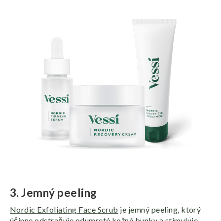
3. Jemný peeling
Nordic Exfoliating Face Scrub
je jemný peeling, ktorý
účinne odstraňuje odumreté kožné bunky a stimuluje