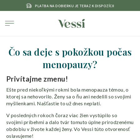
PLATBA NA DOBIERKU JE TERAZ K DISPOZÍCII
Čo sa deje s pokožkou počas
menopauzy?
Privítajme zmenu!
Ešte pred niekoľkými rokmi bola menopauza témou, o
ktorej sa nehovorilo. Ženy sa o ňu ani nedelili so svojimi
myšlienkami. Našťastie to už dnes neplatí.
V posledných rokoch čoraz viac žien vystúpilo so
svojimi príbehmi a dalo tvár tomuto úplne prirodzenému
obdobiu v živote každej ženy. Vo Vessi túto otvorenosť
oslavujeme!