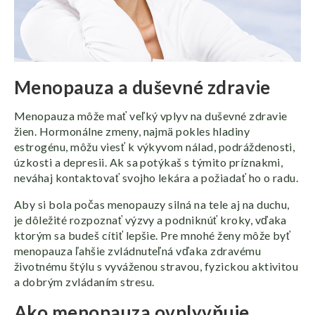
Menopauza a duševné zdravie
Menopauza môže mať veľký vplyv na duševné zdravie
žien. Hormonálne zmeny, najmä pokles hladiny
estrogénu, môžu viesť k výkyvom nálad, podráždenosti,
úzkosti a depresii. Ak sa potýkaš s týmito príznakmi,
neváhaj kontaktovať svojho lekára a požiadať ho o radu.
Aby si bola počas menopauzy silná na tele aj na duchu,
je dôležité rozpoznať výzvy a podniknúť kroky, vďaka
ktorým sa budeš cítiť lepšie. Pre mnohé ženy môže byť
menopauza ľahšie zvládnuteľná vďaka zdravému
životnému štýlu s vyváženou stravou, fyzickou aktivitou
a dobrým zvládaním stresu.
Ako menopauza ovplyvňuje