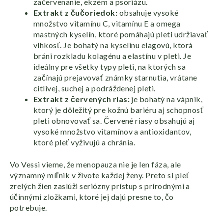
začervenanie, ekzém a psoriázu.
Extrakt z čučoriedok:
obsahuje vysoké
množstvo vitamínu C, vitamínu E a omega
mastných kyselín, ktoré pomáhajú pleti udržiavať
vlhkosť. Je bohatý na kyselinu elagovú, ktorá
bráni rozkladu kolagénu a elastínu v pleti. Je
ideálny pre všetky typy pleti, na ktorých sa
začínajú prejavovať známky starnutia, vrátane
citlivej, suchej a podráždenej pleti.
Extrakt z červených rias:
je bohatý na vápnik,
ktorý je dôležitý pre kožnú bariéru aj schopnosť
pleti obnovovať sa. Červené riasy obsahujú aj
vysoké množstvo vitamínov a antioxidantov,
ktoré pleť vyživujú a chránia.
Vo Vessi vieme, že menopauza nie je len fáza, ale
významný míľnik v živote každej ženy. Preto si pleť
zrelých žien zaslúži seriózny prístup s prírodnými a
účinnými zložkami, ktoré jej dajú presne to, čo
potrebuje.