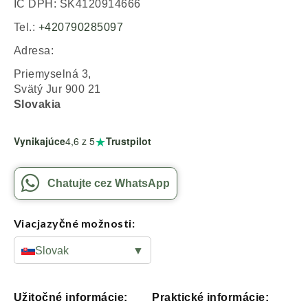
IČ DPH: SK4120914666
Tel.:
+420790285097
Adresa:
Priemyselná 3,
Svätý Jur 900 21
Slovakia
★
Vynikajúce
4,6
z 5
Trustpilot
Chatujte cez WhatsApp
Viacjazyčné možnosti:
Slovak
▼
Užitočné informácie:
Praktické informácie: