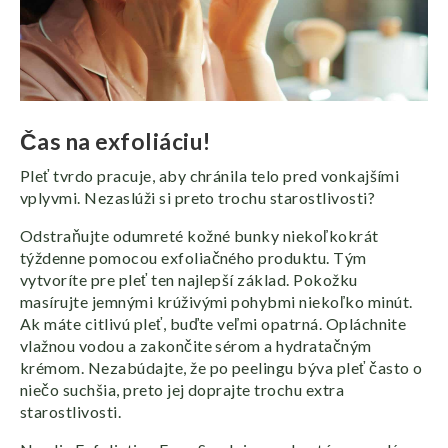
Čas na exfoliáciu!
Pleť tvrdo pracuje, aby chránila telo pred vonkajšími
vplyvmi. Nezaslúži si preto trochu starostlivosti?
Odstraňujte odumreté kožné bunky niekoľkokrát
týždenne pomocou exfoliačného produktu. Tým
vytvoríte pre pleť ten najlepší základ. Pokožku
masírujte jemnými krúživými pohybmi niekoľko minút.
Ak máte citlivú pleť, buďte veľmi opatrná. Opláchnite
vlažnou vodou a zakončite sérom a hydratačným
krémom. Nezabúdajte, že po peelingu býva pleť často o
niečo suchšia, preto jej doprajte trochu extra
starostlivosti.