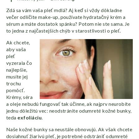
Zdá sa vám vaša pleť mdlá? Aj keď si vždy dôkladne
večer odlíčite make-up, používate hydratačný krém a
sérum a máte dostatok spánku? Potom nie ste sama. Je
to jedna z najčastejších chýb v starostlivosti o pleť.
Ak chcete,
aby vaša
pleť
vyzerala čo
najlepšie,
musíte jej
trochu
pomôcť.
Krémy, séra
a oleje nebudú fungovať tak účinne, ak najprv neurobíte
jednu dôležitú vec: neodstránite odumreté kožné bunky,
teda
exfoliáciu
.
Naše kožné bunky sa neustále obnovujú. Ak však chcete
dosiahnuť žiarivú pleť, je potrebné odstrániť odumreté