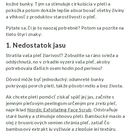
kožné bunky. Tým sa stimuluje cirkulácia v pleti a
pokožka potom dokáže lepšie absorbovať všetky živiny
a vlhkosť z produktov starostlivosti o pleť.
Pýtate sa, či je to naozaj potrebné? Potom sa pozrite na
tieto štyri znaky:
1. Nedostatok jasu
Stratila vaša pleť žiarivosť? Zobudíte sa ráno svieža a
oddýchnutá, no v zrkadle vyzerá vaša pleť, akoby
potrebovala ďalších osem hodín pod perinou?
Dôvod môže byť jednoduchý: odumreté bunky
pokrývajú povrch pleti, takže pôsobí mdlo a bez života.
Ak chcete pleti pomôcť získať späť jej jas, začnite s
jemným pleťovým peelingom určeným pre zrelú pleť,
napríklad
Nordic Exfoliating Face Scrub
. Odstraňuje
staré bunky a stimuluje obnovu pleti. Bambucké maslo a
olej z brusnicových semien chránia pleť, zatiaľ čo
bambusový extrakt ju vyživuje a zlepšuje jej textúru.