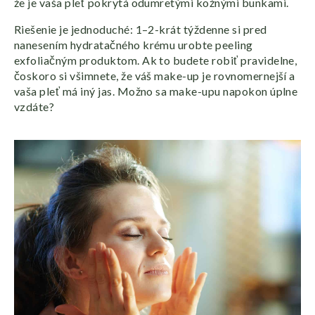
že je vaša pleť pokrytá odumretými kožnými bunkami.
Riešenie je jednoduché: 1–2-krát týždenne si pred
nanesením hydratačného krému urobte peeling
exfoliačným produktom. Ak to budete robiť pravidelne,
čoskoro si všimnete, že váš make-up je rovnomernejší a
vaša pleť má iný jas. Možno sa make-upu napokon úplne
vzdáte?