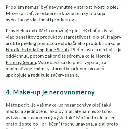
Problém nemusí byť nevyhnutne v starostlivosti o pleť.
Môže sa stať, že odumreté kožné bunky blokujú
hydratačné vlastnosti produktov.
Pravidelná exfoliácia umožňuje pleti dýchať a získať
viac benefitov z produktov starostlivosti o pleť. Najprv
urobte peeling pomocou exfoliačného produktu, ako je
Nordic Exfoliating Face Scrub
. Pleť osušte a nechajte ju
oddýchnuť, potom zakončite sérom, ako je
Nordic
Firming Serum
. Vstrebáva sa do pleti, vypína ju a
minimalizuje známky starnutia, pričom zároveň
upokojuje a redukuje začervenanie.
4. Make-up je nerovnomerný
Máte pocit, že váš make-up nezanecháva pleť takú
hladkú a zjednotenú, ako by mal, ale namiesto toho
vytvára nerovnomerný výsledok? Možno to nie je len
preto, že ste boli pri líčení trochu unavená, ale aj preto,