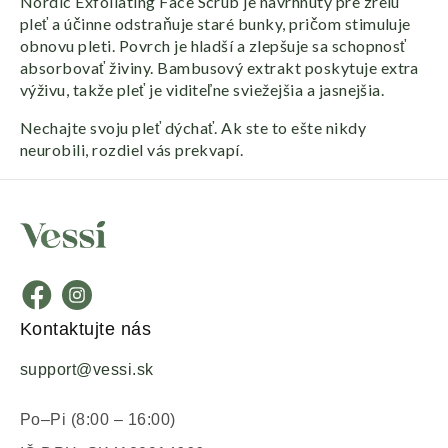
Nordic Exfoliating Face Scrub je navrhnutý pre zrelú
pleť a účinne odstraňuje staré bunky, pričom stimuluje
obnovu pleti. Povrch je hladší a zlepšuje sa schopnosť
absorbovať živiny. Bambusový extrakt poskytuje extra
výživu, takže pleť je viditeľne sviežejšia a jasnejšia.
Nechajte svoju pleť dýchať. Ak ste to ešte nikdy
neurobili, rozdiel vás prekvapí.
Kontaktujte nás
support@vessi.sk
Po–Pi (8:00 – 16:00)