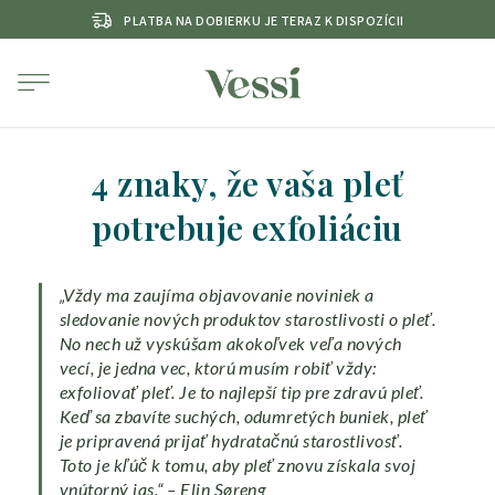
PLATBA NA DOBIERKU JE TERAZ K DISPOZÍCII
4 znaky, že vaša pleť
potrebuje exfoliáciu
„Vždy ma zaujíma objavovanie noviniek a
sledovanie nových produktov starostlivosti o pleť.
No nech už vyskúšam akokoľvek veľa nových
vecí, je jedna vec, ktorú musím robiť vždy:
exfoliovať pleť. Je to najlepší tip pre zdravú pleť.
Keď sa zbavíte suchých, odumretých buniek, pleť
je pripravená prijať hydratačnú starostlivosť.
Toto je kľúč k tomu, aby pleť znovu získala svoj
vnútorný jas.“ – Elin Søreng